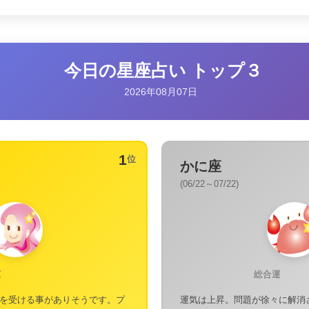
今日の星座占い トップ３
2026年08月07日
1
位
かに座
(06/22～07/22)
運
総合運
を受ける事がありそうです。プ
運気は上昇。問題が徐々に解消