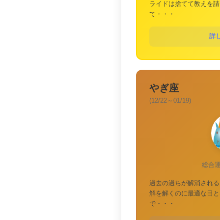
ライドは捨てて教えを請
て・・・
詳
やぎ座
(12/22～01/19)
総合
過去の過ちが解消される
解を解くのに最適な日と
で・・・