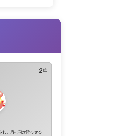
2
位
され、肩の荷が降ろせる