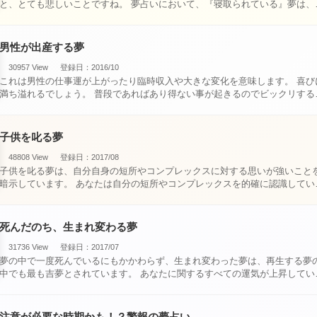
と、とても悲しいことですね。 夢占いにおいて、『寝取られている』夢は、現
実においても交・・・
男性が出産する夢
30957 View
登録日：2016/10
これは男性の仕事運が上がったり臨時収入や大きな変化を意味します。 喜びに
満ち溢れるでしょう。 普段であればあり得ない事が起きるのでビックリするで
しょ・・・
子供を叱る夢
48808 View
登録日：2017/08
子供を叱る夢は、自分自身の短所やコンプレックスに対する思いが強いこと
暗示しています。 あなたは自分の短所やコンプレックスを的確に認識してい
て、現在それを克服・・・
死んだのち、生まれ変わる夢
31736 View
登録日：2017/07
夢の中で一度死んでいるにもかかわらず、生まれ変わった夢は、再生する夢
中でも最も吉夢とされています。 あなたに関するすべての運気が上昇している
という暗示でもあ・・・
注意が必要な時期かも！？警報の夢占い