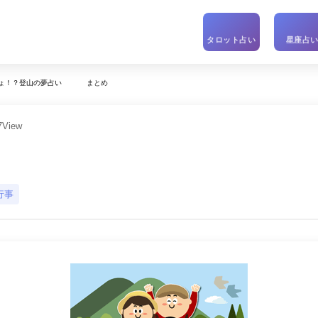
タロット占い
星座占
まとめ
ょ！？登山の夢占い
7
View
行事