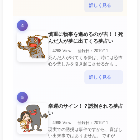
いるのです。 それは人間関係の亀裂
詳しく見る
を生じさせる・・・
4
慎重に物事を進めるのが吉！！死
んだ人が夢に出てくる夢占い
4268 View
登録日：2019/11
死んだ人が出てくる夢は、時には恐怖
心や悲しみを引き起こさせるかもしれ
ません。 ですが、それはあなたに注
意して欲しいメッセージや警告を伝え
詳しく見る
ようとしているので・・・
5
幸運のサイン！？誘拐される夢占
い
4998 View
登録日：2019/11
現実での誘拐は事件ですから、喜ばし
い出来事ではありません。 ですが、