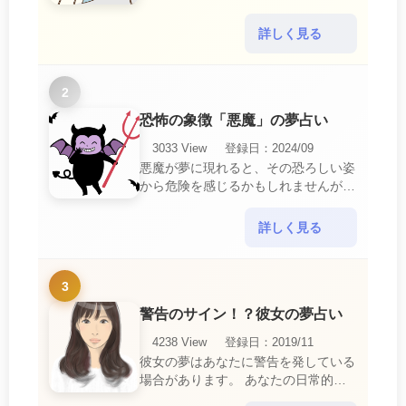
め、アイロンがけの夢は、日常生活の
中で感じるわずらわしさやストレスか
詳しく見る
ら解放されたいとい・・・
2
恐怖の象徴「悪魔」の夢占い
3033 View
登録日：2024/09
悪魔が夢に現れると、その恐ろしい姿
から危険を感じるかもしれませんが、
この夢は単なる恐怖以上の意味を持っ
ています。 悪魔の夢は、あなたが日
詳しく見る
常生活で感じている・・・
3
警告のサイン！？彼女の夢占い
4238 View
登録日：2019/11
彼女の夢はあなたに警告を発している
場合があります。 あなたの日常的な
行動や態度を改めるように、と伝えて