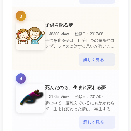
リするでしょ・・・
3
子供を叱る夢
48806 View
登録日：2017/08
子供を叱る夢は、自分自身の短所やコ
ンプレックスに対する思いが強いこと
を暗示しています。 あなたは自分の
短所やコンプレックスを的確に認識し
詳しく見る
ていて、現在それを克服・・・
4
死んだのち、生まれ変わる夢
31735 View
登録日：2017/07
夢の中で一度死んでいるにもかかわら
ず、生まれ変わった夢は、再生する夢
の中でも最も吉夢とされています。
あなたに関するすべての運気が上昇し
詳しく見る
ているという暗示でもあ・・・