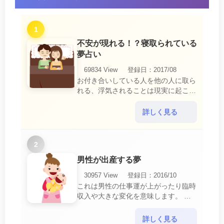
1
不安が現れる！？寝取られている
夢占い
69834 View
登録日：2017/08
お付き合いしている人を他の人に取ら
れる、浮気されることは現実に起こる
と、とても悲しいことですね。 夢占
いにおいて、『寝取られている』夢
詳しく見る
は、現実においても交・・・
2
男性が出産する夢
30957 View
登録日：2016/10
これは男性の仕事運が上がったり臨時
収入や大きな変化を意味します。 喜
びに満ち溢れるでしょう。 普段であ
ればあり得ない事が起きるのでビック
詳しく見る