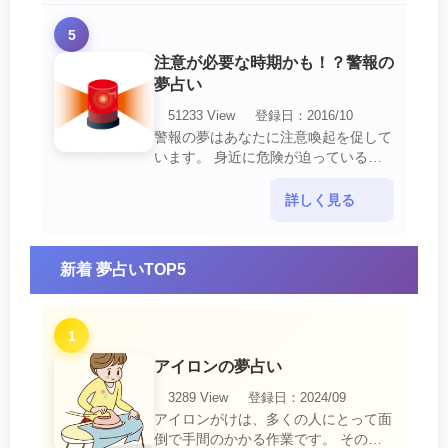
5
注意が必要な時期かも！？警報の
夢占い
51233 View
登録日：2016/10
警報の夢はあなたに注意喚起を促して
います。 身近に危険が迫っている暗
示です。 他人からの警告に耳を傾け
て危機を回避する事が必要です。 ま
詳しく見る
た、スキがあって思・・・
新着 夢占いTOP5
1
アイロンの夢占い
3289 View
登録日：2024/09
アイロンがけは、多くの人にとって面
倒で手間のかかる作業です。 そのた