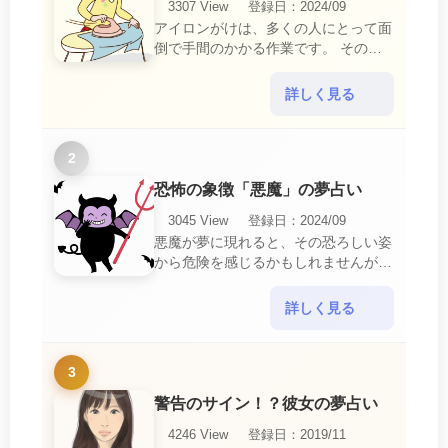
3307 View
登録日：2024/09
アイロンがけは、多くの人にとって面
倒で手間のかかる作業です。 そのた
め、アイロンがけの夢は、日常生活の
中で感じるわずらわしさやストレスか
詳しく見る
ら解放されたいとい・・・
2
恐怖の象徴「悪魔」の夢占い
3045 View
登録日：2024/09
悪魔が夢に現れると、その恐ろしい姿
から危険を感じるかもしれませんが、
この夢は単なる恐怖以上の意味を持っ
ています。 悪魔の夢は、あなたが日
詳しく見る
常生活で感じている・・・
3
警告のサイン！？彼女の夢占い
4246 View
登録日：2019/11