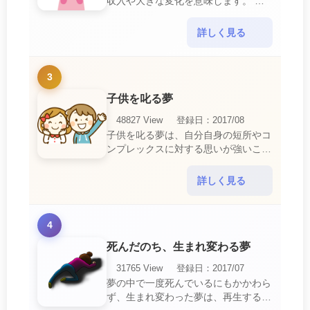
収入や大きな変化を意味します。 喜
びに満ち溢れるでしょう。 普段であ
ればあり得ない事が起きるのでビック
詳しく見る
リするでしょ・・・
3
子供を叱る夢
48827 View
登録日：2017/08
子供を叱る夢は、自分自身の短所やコ
ンプレックスに対する思いが強いこと
を暗示しています。 あなたは自分の
短所やコンプレックスを的確に認識し
詳しく見る
ていて、現在それを克服・・・
4
死んだのち、生まれ変わる夢
31765 View
登録日：2017/07
夢の中で一度死んでいるにもかかわら
ず、生まれ変わった夢は、再生する夢