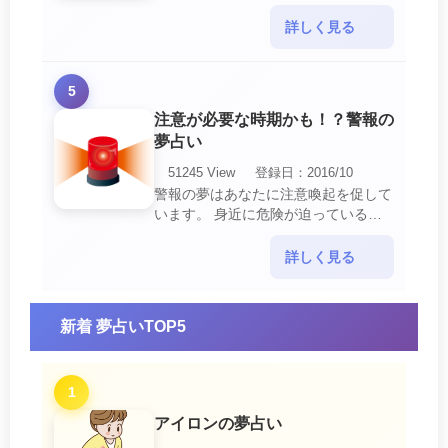
の中でも最も吉夢とされています。
あなたに関するすべての運気が上昇し
詳しく見る
ているという暗示でもあ・・・
5
注意が必要な時期かも！？警報の
夢占い
51245 View
登録日：2016/10
警報の夢はあなたに注意喚起を促して
います。 身近に危険が迫っている暗
示です。 他人からの警告に耳を傾け
て危機を回避する事が必要です。 ま
詳しく見る
た、スキがあって思・・・
新着 夢占いTOP5
1
アイロンの夢占い