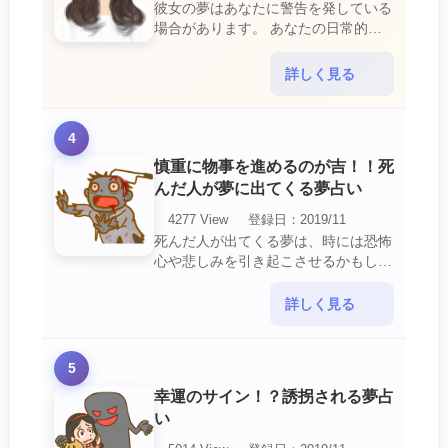
彼女の夢はあなたに警告を発している
場合があります。 あなたの日常的な
行動や態度を改めるように、と伝えて
いるのです。 それは人間関係の亀裂
詳しく見る
を生じさせる・・・
4
慎重に物事を進めるのが吉！！死
んだ人が夢に出てくる夢占い
4277 View
登録日：2019/11
死んだ人が出てくる夢は、時には恐怖
心や悲しみを引き起こさせるかもしれ
ません。 ですが、それはあなたに注
意して欲しいメッセージや警告を伝え
詳しく見る
ようとしているので・・・
5
幸運のサイン！？誘拐される夢占
い