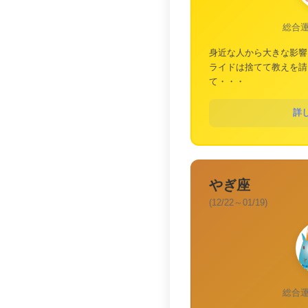
総合
身近な人から大きな影響
ライドは捨てて教えを請
て・・・
詳
やぎ座
(12/22～01/19)
総合