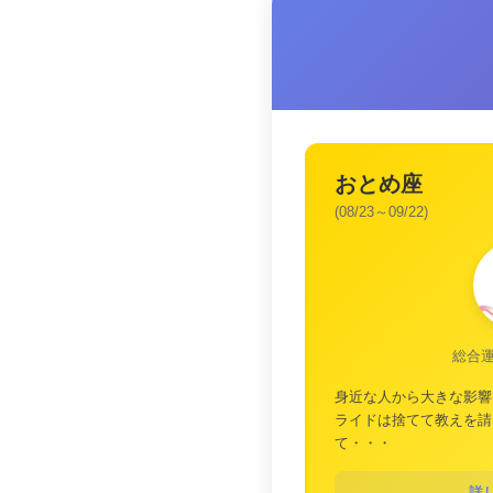
おとめ座
(08/23～09/22)
総合
身近な人から大きな影響
ライドは捨てて教えを請
て・・・