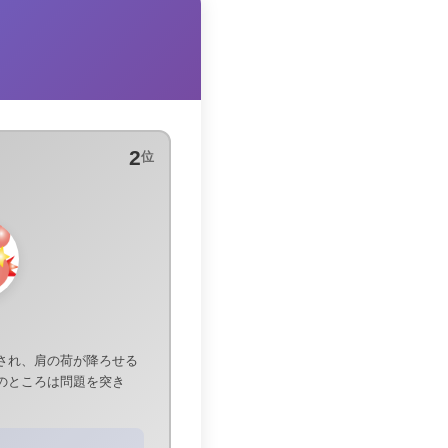
2
位
され、肩の荷が降ろせる
のところは問題を突き