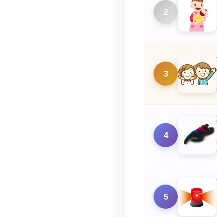
2
3
4
5
す