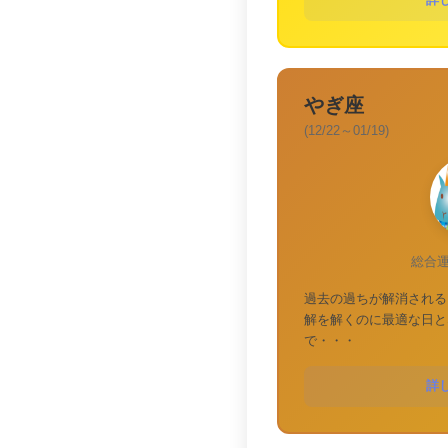
詳
やぎ座
(12/22～01/19)
総合
過去の過ちが解消される
解を解くのに最適な日と
で・・・
詳