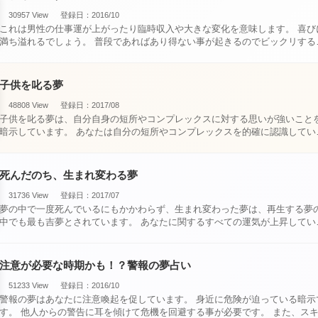
30957 View
登録日：2016/10
これは男性の仕事運が上がったり臨時収入や大きな変化を意味します。 喜びに
満ち溢れるでしょう。 普段であればあり得ない事が起きるのでビックリするで
しょ・・・
子供を叱る夢
48808 View
登録日：2017/08
子供を叱る夢は、自分自身の短所やコンプレックスに対する思いが強いこと
暗示しています。 あなたは自分の短所やコンプレックスを的確に認識してい
て、現在それを克服・・・
死んだのち、生まれ変わる夢
31736 View
登録日：2017/07
夢の中で一度死んでいるにもかかわらず、生まれ変わった夢は、再生する夢
中でも最も吉夢とされています。 あなたに関するすべての運気が上昇している
という暗示でもあ・・・
注意が必要な時期かも！？警報の夢占い
51233 View
登録日：2016/10
警報の夢はあなたに注意喚起を促しています。 身近に危険が迫っている暗示で
。 他人からの警告に耳を傾けて危機を回避する事が必要です。 また、スキが