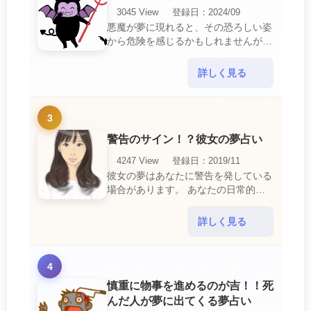
3045 View
登録日：2024/09
悪魔が夢に現れると、その恐ろしい姿
から危険を感じるかもしれませんが、
この夢は単なる恐怖以上の意味を持っ
ています。 悪魔の夢は、あなたが日
詳しく見る
常生活で感じている・・・
3
警告のサイン！？彼女の夢占い
4247 View
登録日：2019/11
彼女の夢はあなたに警告を発している
場合があります。 あなたの日常的な
行動や態度を改めるように、と伝えて
いるのです。 それは人間関係の亀裂
詳しく見る
を生じさせる・・・
4
慎重に物事を進めるのが吉！！死
んだ人が夢に出てくる夢占い