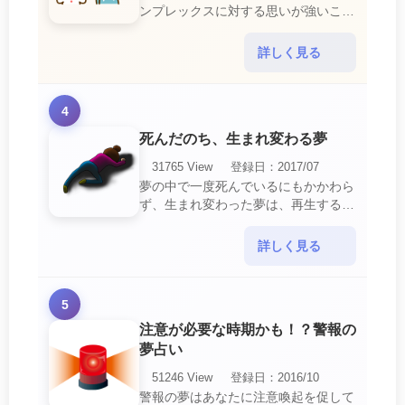
ンプレックスに対する思いが強いこと
を暗示しています。 あなたは自分の
短所やコンプレックスを的確に認識し
詳しく見る
ていて、現在それを克服・・・
4
死んだのち、生まれ変わる夢
31765 View
登録日：2017/07
夢の中で一度死んでいるにもかかわら
ず、生まれ変わった夢は、再生する夢
の中でも最も吉夢とされています。
あなたに関するすべての運気が上昇し
詳しく見る
ているという暗示でもあ・・・
5
注意が必要な時期かも！？警報の
夢占い
51246 View
登録日：2016/10
警報の夢はあなたに注意喚起を促して