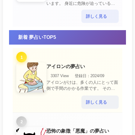
います。 身近に危険が迫っている暗
示です。 他人からの警告に耳を傾け
て危機を回避する事が必要です。 ま
詳しく見る
た、スキがあって思・・・
新着 夢占いTOP5
1
アイロンの夢占い
3307 View
登録日：2024/09
アイロンがけは、多くの人にとって面
倒で手間のかかる作業です。 そのた
め、アイロンがけの夢は、日常生活の
中で感じるわずらわしさやストレスか
詳しく見る
ら解放されたいとい・・・
2
恐怖の象徴「悪魔」の夢占い