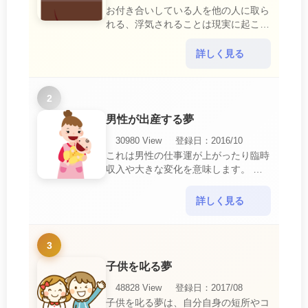
お付き合いしている人を他の人に取ら
れる、浮気されることは現実に起こる
と、とても悲しいことですね。 夢占
いにおいて、『寝取られている』夢
詳しく見る
は、現実においても交・・・
2
男性が出産する夢
30980 View
登録日：2016/10
これは男性の仕事運が上がったり臨時
収入や大きな変化を意味します。 喜
びに満ち溢れるでしょう。 普段であ
ればあり得ない事が起きるのでビック
詳しく見る
リするでしょ・・・
3
子供を叱る夢
48828 View
登録日：2017/08
子供を叱る夢は、自分自身の短所やコ