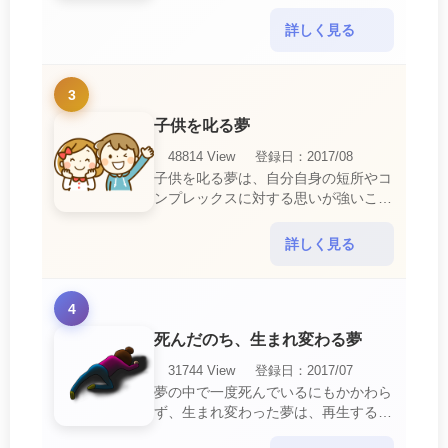
びに満ち溢れるでしょう。 普段であ
ればあり得ない事が起きるのでビック
詳しく見る
リするでしょ・・・
3
子供を叱る夢
48814 View
登録日：2017/08
子供を叱る夢は、自分自身の短所やコ
ンプレックスに対する思いが強いこと
を暗示しています。 あなたは自分の
短所やコンプレックスを的確に認識し
詳しく見る
ていて、現在それを克服・・・
4
死んだのち、生まれ変わる夢
31744 View
登録日：2017/07
夢の中で一度死んでいるにもかかわら
ず、生まれ変わった夢は、再生する夢
の中でも最も吉夢とされています。