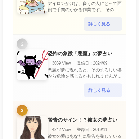
アイロンがけは、多くの人にとって面
倒で手間のかかる作業です。 そのた
め、アイロンがけの夢は、日常生活の
中で感じるわずらわしさやストレスか
詳しく見る
ら解放されたいとい・・・
2
恐怖の象徴「悪魔」の夢占い
3039 View
登録日：2024/09
悪魔が夢に現れると、その恐ろしい姿
から危険を感じるかもしれませんが、
この夢は単なる恐怖以上の意味を持っ
ています。 悪魔の夢は、あなたが日
詳しく見る
常生活で感じている・・・
3
警告のサイン！？彼女の夢占い
4242 View
登録日：2019/11
彼女の夢はあなたに警告を発している