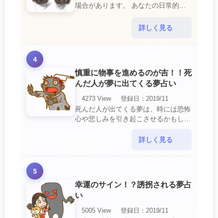
場合があります。 あなたの日常的な
行動や態度を改めるように、と伝えて
いるのです。 それは人間関係の亀裂
詳しく見る
を生じさせる・・・
4
慎重に物事を進めるのが吉！！死
んだ人が夢に出てくる夢占い
4273 View
登録日：2019/11
死んだ人が出てくる夢は、時には恐怖
心や悲しみを引き起こさせるかもしれ
ません。 ですが、それはあなたに注
意して欲しいメッセージや警告を伝え
詳しく見る
ようとしているので・・・
5
幸運のサイン！？誘拐される夢占
い
5005 View
登録日：2019/11