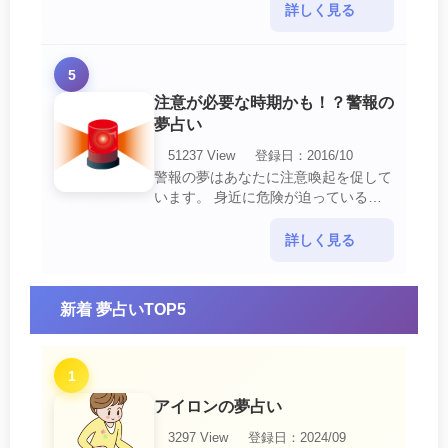
あなたに関するすべての運気が上昇し
詳しく見る
ているという暗示でもあ・・・
5
注意が必要な時期かも！？警報の
夢占い
51237 View
登録日：2016/10
警報の夢はあなたに注意喚起を促して
います。 身近に危険が迫っている暗
示です。 他人からの警告に耳を傾け
て危機を回避する事が必要です。 ま
詳しく見る
た、スキがあって思・・・
新着 夢占いTOP5
1
アイロンの夢占い
3297 View
登録日：2024/09