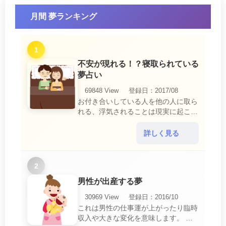
月間 夢ランキング
1
不安が現れる！？寝取られている
夢占い
69848 View
登録日：2017/08
お付き合いしている人を他の人に取ら
れる、浮気されることは現実に起こる
と、とても悲しいことですね。 夢占
いにおいて、『寝取られている』夢
詳しく見る
は、現実においても交・・・
2
男性が出産する夢
30969 View
登録日：2016/10
これは男性の仕事運が上がったり臨時
収入や大きな変化を意味します。 喜