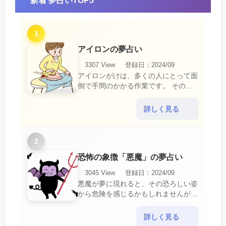
新着 夢占いTOP5
1
アイロンの夢占い
3307 View
登録日：2024/09
アイロンがけは、多くの人にとって面
倒で手間のかかる作業です。 そのた
め、アイロンがけの夢は、日常生活の
中で感じるわずらわしさやストレスか
詳しく見る
ら解放されたいとい・・・
2
恐怖の象徴「悪魔」の夢占い
3045 View
登録日：2024/09
悪魔が夢に現れると、その恐ろしい姿
から危険を感じるかもしれませんが、
この夢は単なる恐怖以上の意味を持っ
ています。 悪魔の夢は、あなたが日
詳しく見る
常生活で感じている・・・