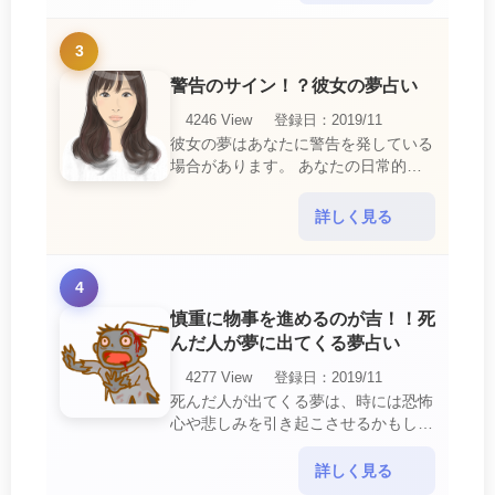
3
警告のサイン！？彼女の夢占い
4246 View
登録日：2019/11
彼女の夢はあなたに警告を発している
場合があります。 あなたの日常的な
行動や態度を改めるように、と伝えて
いるのです。 それは人間関係の亀裂
詳しく見る
を生じさせる・・・
4
慎重に物事を進めるのが吉！！死
んだ人が夢に出てくる夢占い
4277 View
登録日：2019/11
死んだ人が出てくる夢は、時には恐怖
心や悲しみを引き起こさせるかもしれ
ません。 ですが、それはあなたに注
意して欲しいメッセージや警告を伝え
詳しく見る
ようとしているので・・・