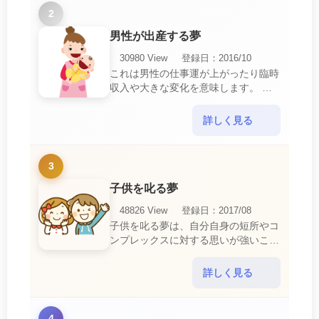
2
男性が出産する夢
30980 View
登録日：2016/10
これは男性の仕事運が上がったり臨時
収入や大きな変化を意味します。 喜
びに満ち溢れるでしょう。 普段であ
ればあり得ない事が起きるのでビック
詳しく見る
リするでしょ・・・
3
子供を叱る夢
48826 View
登録日：2017/08
子供を叱る夢は、自分自身の短所やコ
ンプレックスに対する思いが強いこと
を暗示しています。 あなたは自分の
短所やコンプレックスを的確に認識し
詳しく見る
ていて、現在それを克服・・・
4