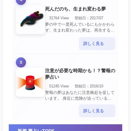
死んだのち、生まれ変わる夢
31764 View
登録日：2017/07
夢の中で一度死んでいるにもかかわら
ず、生まれ変わった夢は、再生する夢
の中でも最も吉夢とされています。
あなたに関するすべての運気が上昇し
詳しく見る
ているという暗示でもあ・・・
5
注意が必要な時期かも！？警報の
夢占い
51245 View
登録日：2016/10
警報の夢はあなたに注意喚起を促して
います。 身近に危険が迫っている暗
示です。 他人からの警告に耳を傾け
て危機を回避する事が必要です。 ま
詳しく見る
た、スキがあって思・・・