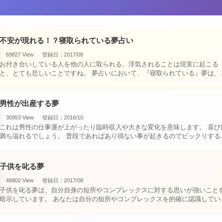
不安が現れる！？寝取られている夢占い
69827 View
登録日：2017/08
お付き合いしている人を他の人に取られる、浮気されることは現実に起こる
と、とても悲しいことですね。 夢占いにおいて、『寝取られている』夢は、現
実においても交・・・
男性が出産する夢
30953 View
登録日：2016/10
これは男性の仕事運が上がったり臨時収入や大きな変化を意味します。 喜びに
満ち溢れるでしょう。 普段であればあり得ない事が起きるのでビックリするで
しょ・・・
子供を叱る夢
48802 View
登録日：2017/08
子供を叱る夢は、自分自身の短所やコンプレックスに対する思いが強いこと
暗示しています。 あなたは自分の短所やコンプレックスを的確に認識してい
て、現在それを克服・・・