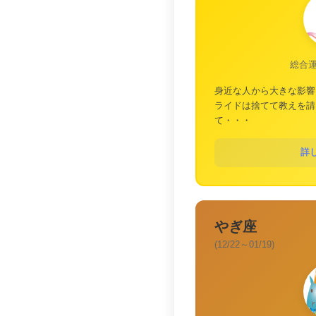
総合
身近な人から大きな影響
ライドは捨てて教えを請
て・・・
詳
やぎ座
(12/22～01/19)