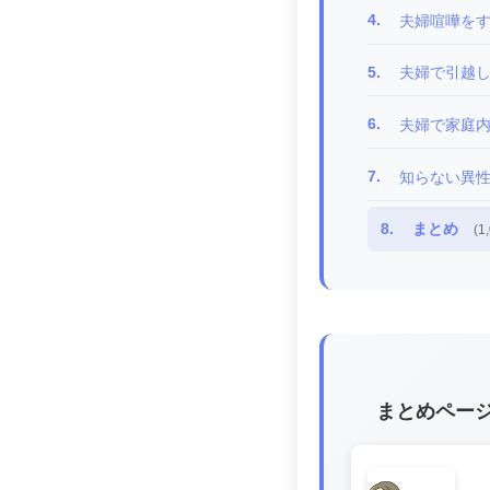
4.
夫婦喧嘩を
5.
夫婦で引越
6.
夫婦で家庭
7.
知らない異
8.
まとめ
(1
まとめペー