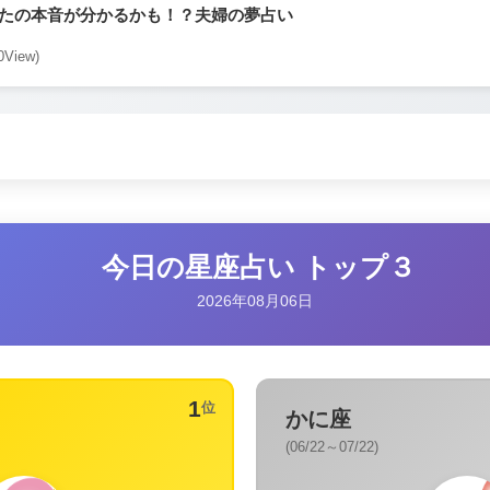
たの本音が分かるかも！？夫婦の夢占い
0View)
今日の星座占い トップ３
2026年08月06日
1
位
かに座
(06/22～07/22)