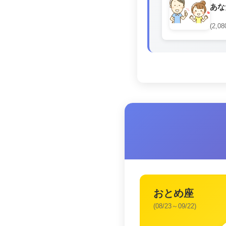
あな
(2,08
おとめ座
(08/23～09/22)