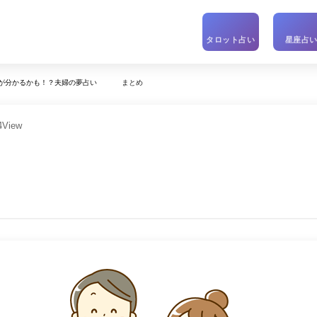
タロット占い
星座占
まとめ
が分かるかも！？夫婦の夢占い
4
View