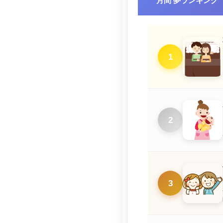
月間 夢ランキング
1
2
3