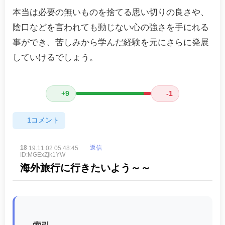
本当は必要の無いものを捨てる思い切りの良さや、
陰口などを言われても動じない心の強さを手にれる
事ができ、苦しみから学んだ経験を元にさらに発展
していけるでしょう。
+9
-1
コメント
1
18
19.11.02 05:48:45
返信
ID:MGExZjk1YW
海外旅行に行きたいよう～～