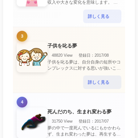
収入や大きな変化を意味します。 喜
びに満ち溢れるでしょう。 普段であ
ればあり得ない事が起きるのでビック
詳しく見る
リするでしょ・・・
3
子供を叱る夢
48820 View
登録日：2017/08
子供を叱る夢は、自分自身の短所やコ
ンプレックスに対する思いが強いこと
を暗示しています。 あなたは自分の
短所やコンプレックスを的確に認識し
詳しく見る
ていて、現在それを克服・・・
4
死んだのち、生まれ変わる夢
31750 View
登録日：2017/07
夢の中で一度死んでいるにもかかわら
ず、生まれ変わった夢は、再生する夢