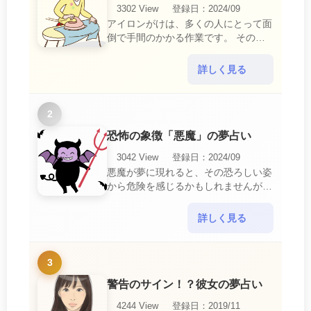
3302 View
登録日：2024/09
アイロンがけは、多くの人にとって面
倒で手間のかかる作業です。 そのた
め、アイロンがけの夢は、日常生活の
中で感じるわずらわしさやストレスか
詳しく見る
ら解放されたいとい・・・
2
恐怖の象徴「悪魔」の夢占い
3042 View
登録日：2024/09
悪魔が夢に現れると、その恐ろしい姿
から危険を感じるかもしれませんが、
この夢は単なる恐怖以上の意味を持っ
ています。 悪魔の夢は、あなたが日
詳しく見る
常生活で感じている・・・
3
警告のサイン！？彼女の夢占い
4244 View
登録日：2019/11