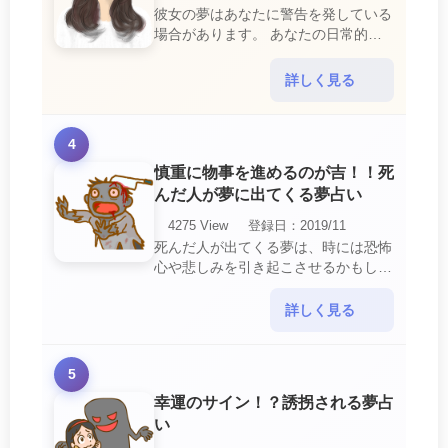
彼女の夢はあなたに警告を発している
場合があります。 あなたの日常的な
行動や態度を改めるように、と伝えて
いるのです。 それは人間関係の亀裂
詳しく見る
を生じさせる・・・
4
慎重に物事を進めるのが吉！！死
んだ人が夢に出てくる夢占い
4275 View
登録日：2019/11
死んだ人が出てくる夢は、時には恐怖
心や悲しみを引き起こさせるかもしれ
ません。 ですが、それはあなたに注
意して欲しいメッセージや警告を伝え
詳しく見る
ようとしているので・・・
5
幸運のサイン！？誘拐される夢占
い