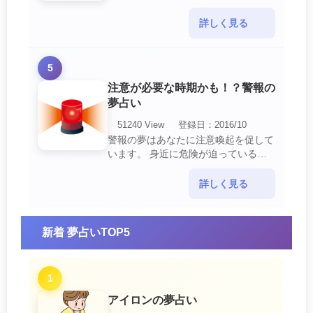
の中でも最も吉夢とされています。
あなたに関するすべての運気が上昇し
詳しく見る
ているという暗示でもあ・・・
5
注意が必要な時期かも！？警報の
夢占い
51240 View
登録日：2016/10
警報の夢はあなたに注意喚起を促して
います。 身近に危険が迫っている暗
示です。 他人からの警告に耳を傾け
て危機を回避する事が必要です。 ま
詳しく見る
た、スキがあって思・・・
新着 夢占いTOP5
1
アイロンの夢占い