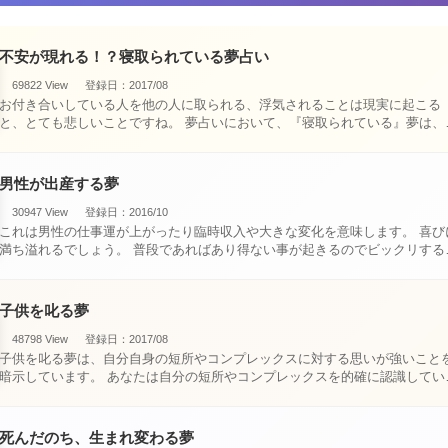
不安が現れる！？寝取られている夢占い
69822 View
登録日：2017/08
お付き合いしている人を他の人に取られる、浮気されることは現実に起こる
と、とても悲しいことですね。 夢占いにおいて、『寝取られている』夢は、現
実においても交・・・
男性が出産する夢
30947 View
登録日：2016/10
これは男性の仕事運が上がったり臨時収入や大きな変化を意味します。 喜びに
満ち溢れるでしょう。 普段であればあり得ない事が起きるのでビックリするで
しょ・・・
子供を叱る夢
48798 View
登録日：2017/08
子供を叱る夢は、自分自身の短所やコンプレックスに対する思いが強いこと
暗示しています。 あなたは自分の短所やコンプレックスを的確に認識してい
て、現在それを克服・・・
死んだのち、生まれ変わる夢