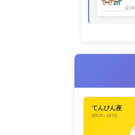
(2,74
てんびん座
(09/23～10/23)