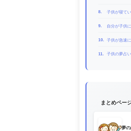
8.
子供が寝て
9.
自分が子供
10.
子供が急速
11.
子供の夢占
まとめペー
夢の