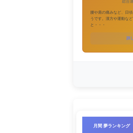
総合
腰や肩の痛みなど、日頃
うです。漢方や運動など
と・・・
詳
月間 夢ランキング